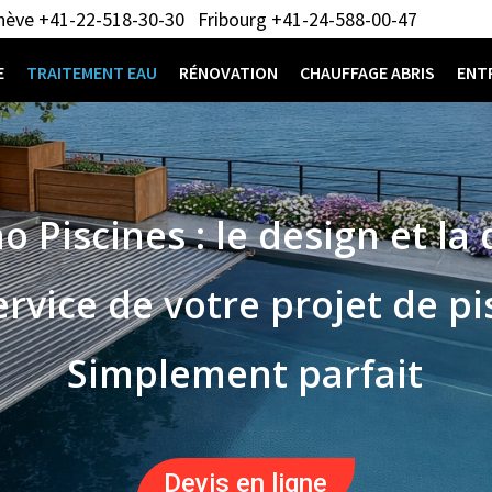
ève
+41-22-518-30-30
Fribourg
+41-24-588-00-47
E
TRAITEMENT EAU
RÉNOVATION
CHAUFFAGE ABRIS
ENTR
o Piscines : le design et la 
ervice de votre projet de pi
Simplement parfait
Devis en ligne