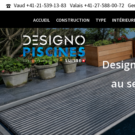
Vaud +41-21-539-13-83
Valais +41-27-588-00-72
Gen
ACCUEIL
CONSTRUCTION
TYPE
INTÉRIEUR
Design
au s